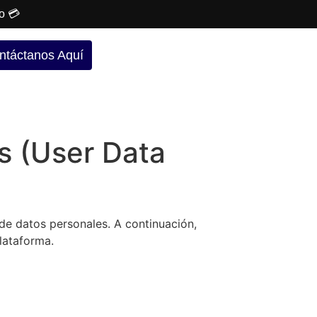
o 💳
ntáctanos Aquí
os (User Data
de datos personales. A continuación,
lataforma.