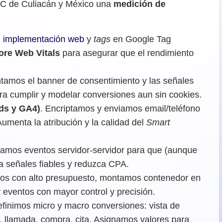
C de Culiacán y México una
medición de
,
implementación web
y
tags
en Google Tag
ore Web Vitals
para asegurar que el rendimiento
mos el banner de consentimiento y las señales
a cumplir y modelar conversiones aun sin cookies.
ds y GA4)
. Encriptamos y enviamos email/teléfono
umenta la atribución y la calidad del
Smart
amos eventos servidor-servidor para que (aunque
a señales fiables y reduzca CPA.
tos con alto presupuesto, montamos contenedor en
ar eventos con mayor control y precisión.
efinimos micro y macro conversiones: vista de
p, llamada, compra, cita. Asignamos valores para