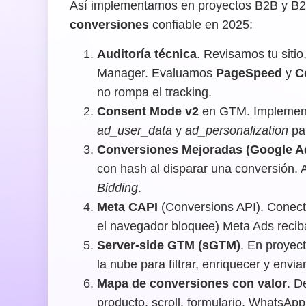
Así implementamos en proyectos B2B y B2
conversiones
confiable en 2025:
Auditoría técnica
. Revisamos tu sitio
Manager. Evaluamos
PageSpeed
y
C
no rompa el tracking.
Consent Mode v2
en GTM. Implementa
ad_user_data
y
ad_personalization
par
Conversiones Mejoradas (Google A
con hash al disparar una conversión. A
Bidding
.
Meta CAPI
(Conversions API). Conect
el navegador bloquee) Meta Ads recib
Server-side GTM (sGTM)
. En proyec
la nube para filtrar, enriquecer y envi
Mapa de conversiones con valor
. D
producto, scroll, formulario, WhatsAp