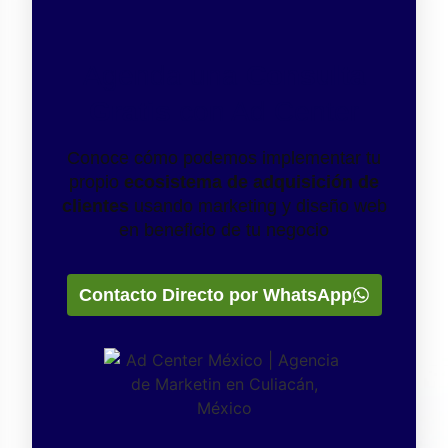
Agenda una
Consulta
Gratis
con Ad Center
Conoce cómo podemos implementar tu
propio
ecosistema de adquisición de
clientes
usando marketing y diseño web
en beneficio de tu negocio
Contacto Directo por WhatsApp