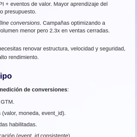
I + eventos de valor. Mayor aprendizaje del
o presupuesto.
fline conversions
. Campañas optimizando a
: volumen menor pero 2.3x en ventas cerradas.
 necesitas renovar estructura, velocidad y seguridad,
lto rendimiento.
uipo
medición de conversiones
:
n GTM.
(valor, moneda, event_id).
as habilitadas.
ación (
event_id
consistente).