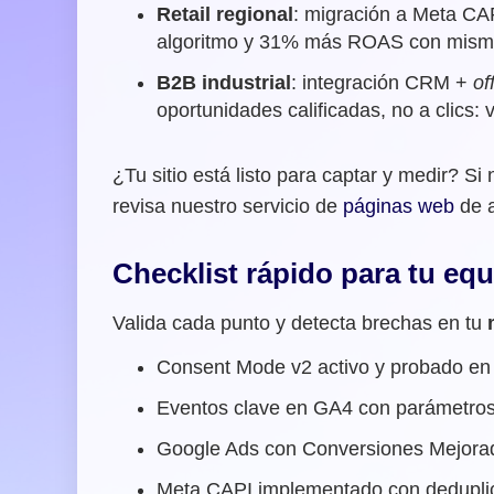
Retail regional
: migración a Meta CAP
algoritmo y 31% más ROAS con mism
B2B industrial
: integración CRM +
of
oportunidades calificadas, no a clics
¿Tu sitio está listo para captar y medir? Si
revisa nuestro servicio de
páginas web
de a
Checklist rápido para tu eq
Valida cada punto y detecta brechas en tu
Consent Mode v2 activo y probado e
Eventos clave en GA4 con parámetros 
Google Ads con Conversiones Mejorad
Meta CAPI implementado con deduplic