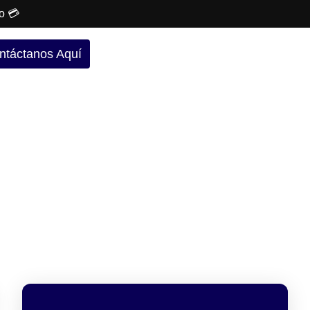
o 💳
ntáctanos Aquí