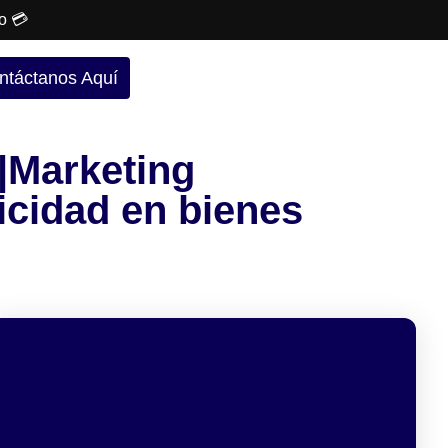
o 💳
ntáctanos Aquí
s|Marketing
licidad en bienes
Agenda una
Consulta