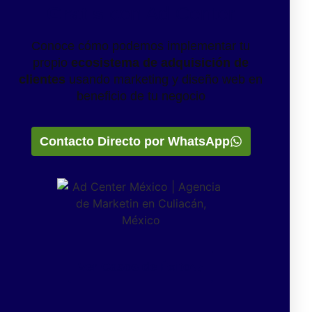
Gratis
con Ad Center
Conoce cómo podemos implementar tu
propio
ecosistema de adquisición de
clientes
usando marketing y diseño web en
beneficio de tu negocio
Contacto Directo por WhatsApp
Ver Casos de Éxito